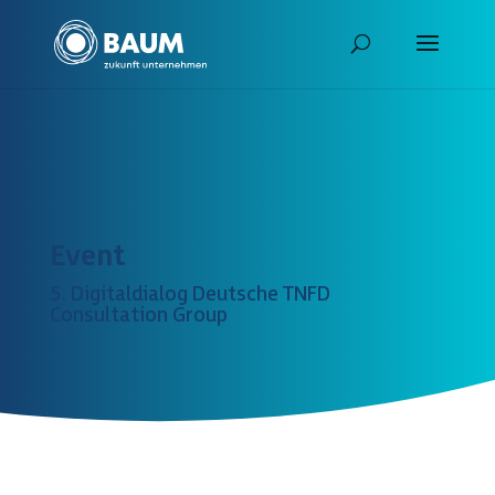
Event
5. Digitaldialog Deutsche TNFD
Consultation Group