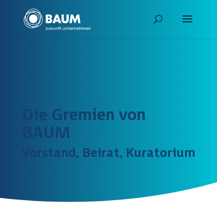
Die Gremien von
BAUM
Vorstand, Beirat, Kuratorium