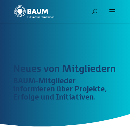
Neues von Mitgliedern
BAUM-Mitglieder
informieren über Projekte,
Erfolge und Initiativen.