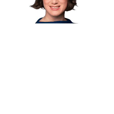
Yvonne Zwick
Vorsitzende
Telefon +49 (0)40 49 07 11 20
yvonne.zwick@baumev.de
Sprecherinnen-Karte