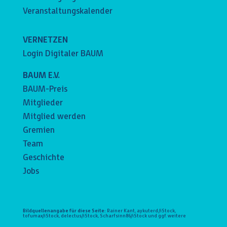
Veranstaltungskalender
VERNETZEN
Login Digitaler BAUM
BAUM E.V.
BAUM-Preis
Mitglieder
Mitglied werden
Gremien
Team
Geschichte
Jobs
Bildquellenangabe für diese Seite:
Rainer Kant, aykuterd/iStock,
tofumax/iStock, delectus/iStock, Scharfsinn86/iStock und ggf. weitere