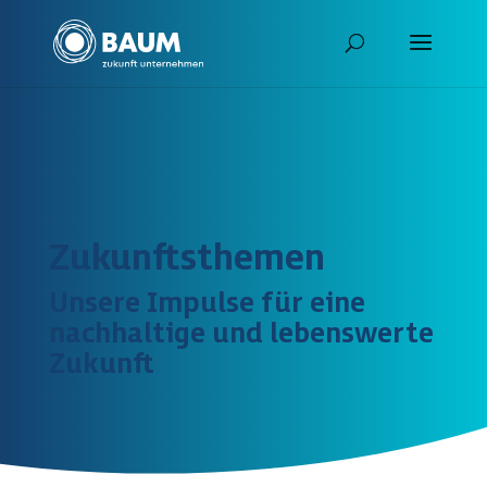
Zukunftsthemen
Unsere Impulse für eine
nachhaltige und lebenswerte
Zukunft