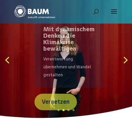
Mit dynamischem
Denken die
Klimakrise
bewältigen
Verantwortung
übernehmen und Wandel
gestalten
Vernetzen