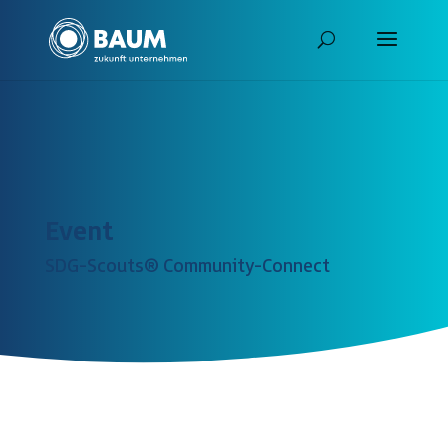
Event
SDG-Scouts® Community-Connect