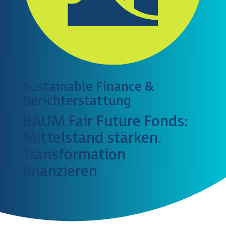
Sustainable Finance &
Berichterstattung
BAUM Fair Future Fonds:
Mittelstand stärken.
Transformation
finanzieren