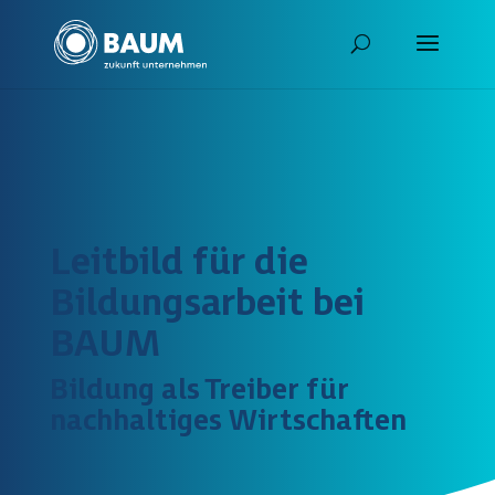
Leitbild für die
Bildungsarbeit bei
BAUM
Bildung als Treiber für
nachhaltiges Wirtschaften