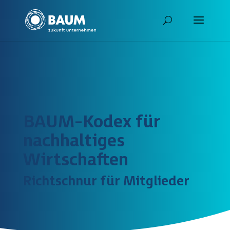
BAUM-Kodex für
nachhaltiges
Wirtschaften
Richtschnur für Mitglieder