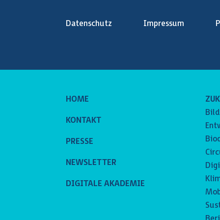
Datenschutz
Impressum
P
HOME
ZU
Bil
KONTAKT
Ent
Bio
PRESSE
Cir
NEWSLETTER
Digi
Kli
DIGITALE AKADEMIE
Mobi
Sus
Ber