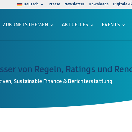
Deutsch
Presse
Newsletter
Downloads
Digitale A
ZUKUNFTSTHEMEN
AKTUELLES
EVENTS
ser von Regeln, Ratings und Ren
tiven
,
Sustainable Finance & Berichterstattung