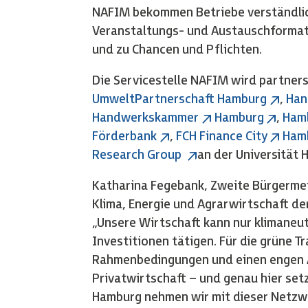
NAFIM bekommen Betriebe verständlic
Veranstaltungs- und Austauschformat
und zu Chancen und Pflichten.
Die Servicestelle NAFIM wird partner
UmweltPartnerschaft Hamburg
,
Han
Handwerkskammer
Hamburg
,
Hamb
Förderbank
,
FCH Finance City
Ham
Research Group
an der Universität 
Katharina Fegebank, Zweite Bürgermei
Klima, Energie und Agrarwirtschaft d
„Unsere Wirtschaft kann nur klimaneu
Investitionen tätigen. Für die grüne T
Rahmenbedingungen und einen engen 
Privatwirtschaft – und genau hier setz
Hamburg nehmen wir mit dieser Netzwe