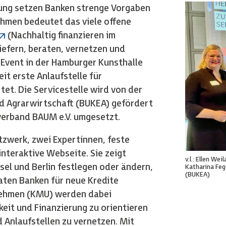
rung setzen Banken strenge Vorgaben
ehmen bedeutet das viele offene
(Nachhaltig finanzieren im
iefern, beraten, vernetzen und
Event in der Hamburger Kunsthalle
it erste Anlaufstelle für
et. Die Servicestelle wird von der
nd Agrarwirtschaft (BUKEA) gefördert
erband BAUM e.V. umgesetzt.
etzwerk, zwei Expertinnen, feste
interaktive Webseite. Sie zeigt
v.l.: Ellen W
el und Berlin festlegen oder ändern,
Katharina Feg
(BUKEA)
aten Banken für neue Kredite
rnehmen (KMU) werden dabei
keit und Finanzierung zu orientieren
 Anlaufstellen zu vernetzen. Mit