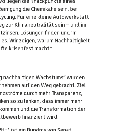
Wo liegen die Knackpunkte eines
inigung die Chemikalie sein, bei
cling. Für eine kleine Autowerkstatt
zur Klimaneutralität sein – und ím
itzinsen. Lösungen finden und im
 es. Wir zeigen, warum Nachhaltigkeit
fte krisenfest macht.“
ng nachhaltigen Wachstums“ wurden
rnehmen auf den Weg gebracht. Ziel
nanzströme durch mehr Transparenz,
iken so zu lenken, dass immer mehr
skommen und die Transformation der
tbewerb finanziert wird.
H) ist ein Bündnis von Senat,