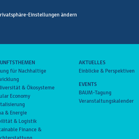
rivatsphäre-Einstellungen ändern
KUNFTSTHEMEN
AKTUELLES
dung für Nachhaltige
Einblicke & Perspektiven
wicklung
EVENTS
diversität & Ökosysteme
BAUM-Tagung
cular Economy
Veranstaltungskalender
talisierung
ma & Energie
lität & Logistik
tainable Finance &
ichterstattung