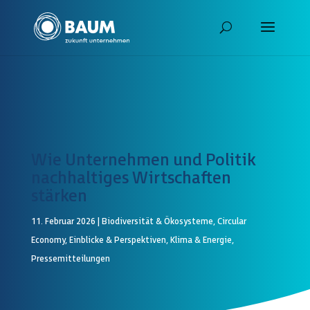
Wie Unternehmen und Politik
nachhaltiges Wirtschaften
stärken
11. Februar 2026
|
Biodiversität & Ökosysteme
,
Circular
Economy
,
Einblicke & Perspektiven
,
Klima & Energie
,
Pressemitteilungen