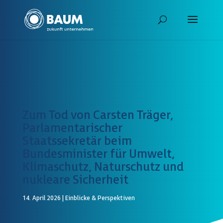
Zum Tod von Carsten Träger,
Parlamentarischer
Staatssekretär beim
Bundesminister für Umwelt,
Klimaschutz, Naturschutz und
nukleare Sicherheit
14. April 2026
|
Einblicke & Perspektiven